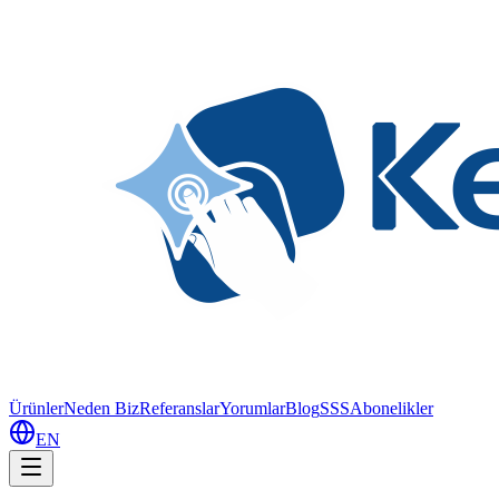
Ürünler
Neden Biz
Referanslar
Yorumlar
Blog
SSS
Abonelikler
EN