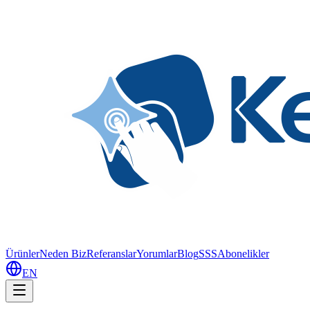
Ürünler
Neden Biz
Referanslar
Yorumlar
Blog
SSS
Abonelikler
EN