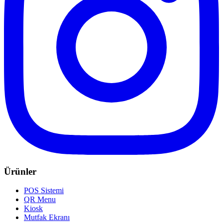
Ürünler
POS Sistemi
QR Menu
Kiosk
Mutfak Ekranı